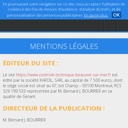
En poursuivant votre navigation sur ce site, vous acceptez l'utilisation de
cookies à des fins de mesure d'audience, d'analyse du trafic, et de
OK
personnalisation des annonces publicitaires.
En savoir plus.
Accueil
Aide
Mentions légales
MENTIONS LÉGALES
ÉDITEUR DU SITE :
Le site
https://www.controle-technique-beauvoir-sur-mer.fr
est
édité par la société KAROIL, SARL au capital de 7 500 euros, dont
le siège social est situé au 67, bd Chanzy – 93100 Montreuil, RCS
329 199 533 représentée par M. Bernard J. BOURRIER en sa
qualité de Gérant.
DIRECTEUR DE LA PUBLICATION :
M. Bernard J. BOURRIER