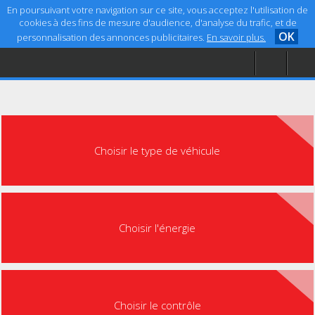
En poursuivant votre navigation sur ce site, vous acceptez l'utilisation de
cookies à des fins de mesure d'audience, d'analyse du trafic, et de
OK
personnalisation des annonces publicitaires.
En savoir plus.
Accueil
Aide
Mentions légales
Choisir le type de véhicule
Choisir l'énergie
Choisir le contrôle